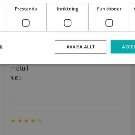
Prestanda
Inriktning
Funktioner
ER
AVVISA ALLT
ACCE
25 cm. Circle värmeljushållare hylla, vit
metall
70156