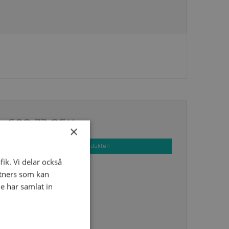
690,77 SEK
×
Visa produkten
fik. Vi delar också
tners som kan
e har samlat in