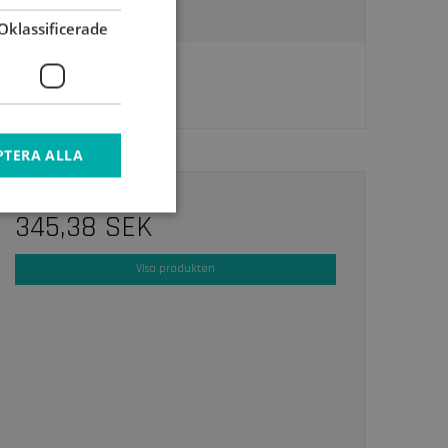
Oklassificerade
PTERA ALLA
345,38 SEK
Visa produkten