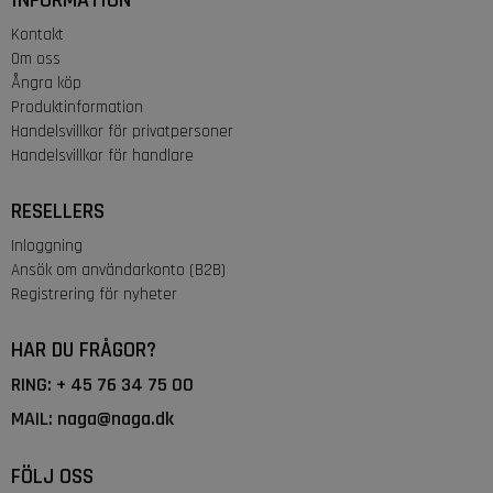
INFORMATION
Kontakt
Om oss
Ångra köp
Produktinformation
Handelsvillkor för privatpersoner
Handelsvillkor för handlare
RESELLERS
Inloggning
Ansök om användarkonto (B2B)
Registrering för nyheter
HAR DU FRÅGOR?
RING: + 45
76 34 75 00
MAIL:
naga@naga.dk
FÖLJ OSS