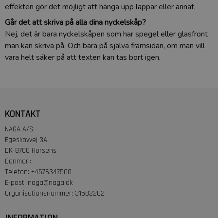
effekten gör det möjligt att hänga upp lappar eller annat.
Går det att skriva på alla dina nyckelskåp?
Nej, det är bara nyckelskåpen som har spegel eller glasfront
man kan skriva på. Och bara på själva framsidan, om man vill
vara helt säker på att texten kan tas bort igen.
KONTAKT
NAGA A/S
Egeskovvej 3A
DK-8700 Horsens
Danmark
Telefon
:
+4576347500
E-post
:
naga@naga.dk
Organisationsnummer
:
31582202