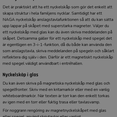
Det är praktiskt att ha ett nyckelskåp som gör det enkelt att
skapa struktur i hela familjens nycklar. Samtidigt har ett
NAGA nyckelskåp anslagstavlafunktionen så att du kan sätta
upp lappar på skåpet med superstarka magneter. Väljer du
ett nyckelskåp med glas kan du även skriva meddelanden på
skåpet. Detsamma gäller för ett nyckelskåp med spegel det
är egentligen en 3-i-1-funktion, då du både kan använda den
som anslagstavla, skriva meddelanden på spegeln och såklart
reflektera dig själv i den. Därför är ett magnetiskt nyckelskåp
med spegel väldigt användbart i entréhallen.
Nyckelskåp i glas
Du kan även skriva på magnetiska nyckelskåp med glas och
spegelfronter. Skriv med en
kritamarkör eller med en vanlig
whiteboardmarkör.
När texten är torr kan den enkelt torkas
av igen med en torr eller fuktig trasa eller tavlasvamp.
För noggrann rengöring av magnetnyckelskåpet med glas
eller spegel, använd skrivtavlor eller vanligt