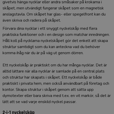
givetvis hänga nycklar eller andra småsaker på krokarna i
skåpet, men utvändigt fungerar skåpet som en magnetisk
anslagstavla. Om skåpet har glas- eller spegelfront kan du
även skriva och radera på skåpet.
Förvara dina nycklar i ett snyggt nyckelskåp med flera
praktiska funktioner och i en design som matchar inredningen.
Håll koll på nycklarna nyckelskåpet gör det enkelt att skapa
struktur samtidigt som du kan anteckna vad du behöver
komma ihåg när du är på väg ut genom dörren.
Ett nyckelskåp är praktiskt om du har många nycklar. Det är
alltid lättare när alla nycklar är samlade på en central plats
och struktur har skapats i skåpet. Ett nyckelskåp är både
praktiskt i privata hem, men också användbart på företag och
kontor. Skapa struktur i skåpet genom att sätta upp
dymotexter eller bara skriva med t.ex. en vit markör, så det är
lätt att se vad varje enskild nyckel passar.
2-i-1 nyckelskåp