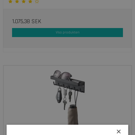
1.075,38 SEK
Visa produkten
×