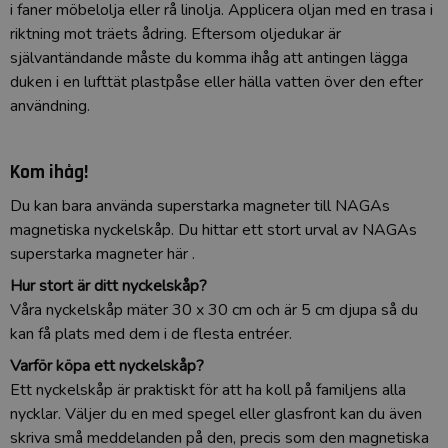
i faner möbelolja eller rå linolja. Applicera oljan med en trasa i
riktning mot träets ådring. Eftersom oljedukar är
självantändande måste du komma ihåg att antingen lägga
duken i en lufttät plastpåse eller hälla vatten över den efter
användning.
Kom ihåg!
Du kan bara använda superstarka magneter till NAGAs
magnetiska nyckelskåp. Du hittar ett stort urval av NAGAs
superstarka magneter
här
.
Hur stort är ditt nyckelskåp?
Våra nyckelskåp mäter 30 x 30 cm och är 5 cm djupa så du
kan få plats med dem i de flesta entréer.
Varför köpa ett nyckelskåp?
Ett nyckelskåp är praktiskt för att ha koll på familjens alla
nycklar. Väljer du en med spegel eller glasfront kan du även
skriva små meddelanden på den, precis som den magnetiska