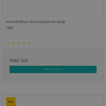
Keramikhållare för bomullspinnar beige
71812
44,62 SEK
Visa produkten
REA