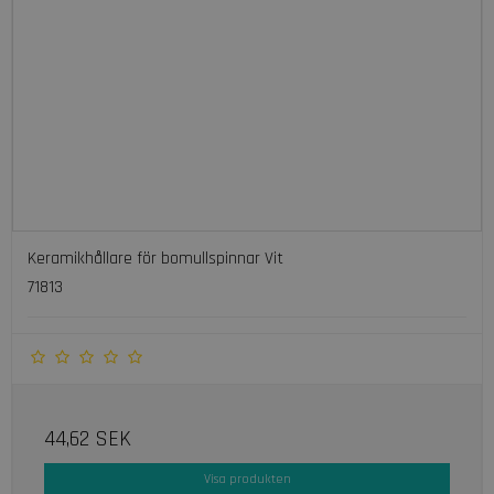
Keramikhållare för bomullspinnar Vit
71813
44,62 SEK
Visa produkten