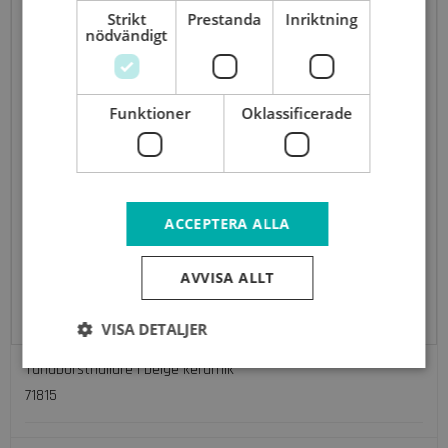
Strikt
Prestanda
Inriktning
nödvändigt
Funktioner
Oklassificerade
ACCEPTERA ALLA
AVVISA ALLT
VISA DETALJER
Tandborsthållare i beige keramik
71815