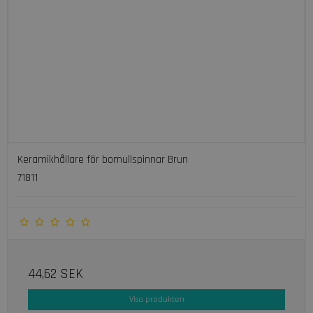
Keramikhållare för bomullspinnar Brun
71811
44,62 SEK
Visa produkten