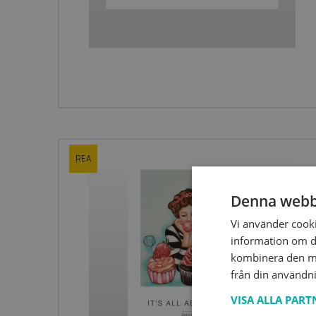
REA
Denna webb
Vi använder cookie
information om d
kombinera den me
från din användni
VISA ALLA PAR