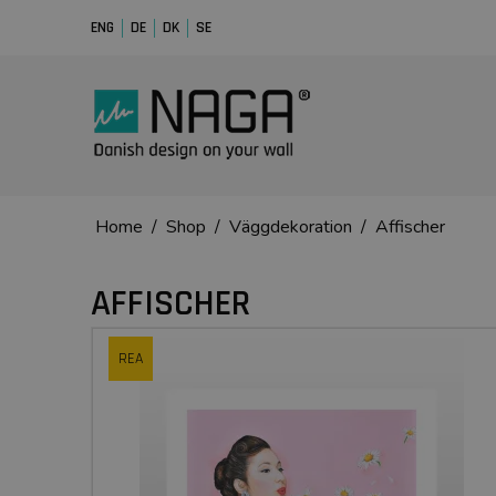
ENG
DE
DK
SE
Home
/
Shop
/
Väggdekoration
/
Affischer
AFFISCHER
REA