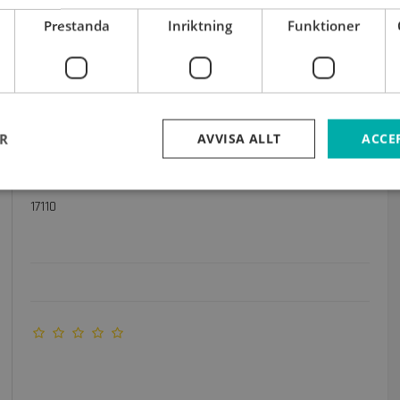
Prestanda
Inriktning
Funktioner
ER
AVVISA ALLT
ACCE
Konstaffisch "Blind date" 40 x 30 cm.
17110