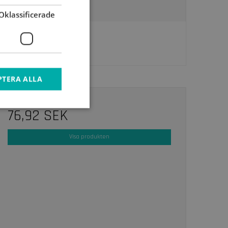
Oklassificerade
PTERA ALLA
76,92 SEK
Visa produkten