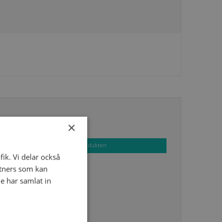
76,92 SEK
×
Visa produkten
fik. Vi delar också
tners som kan
e har samlat in